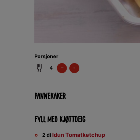
Porsjoner
–
+
Pannekaker
Fyll med kjøttdeig
Idun Tomatketchup
2
dl