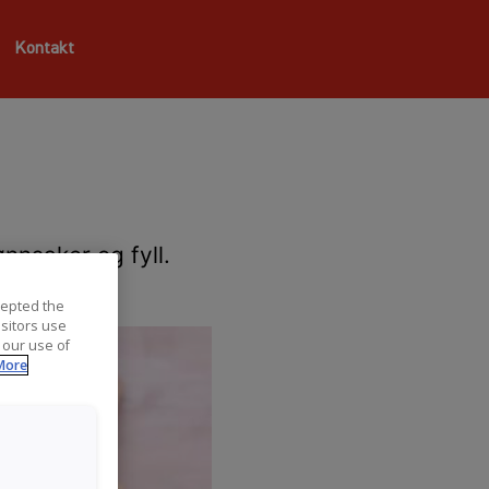
Kontakt
nnsaker og fyll.
cepted the
isitors use
 our use of
More