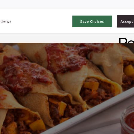
ttings
Save Choices
Accept 