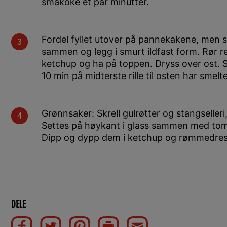
småkoke et par minutter.
Fordel fyllet utover på pannekakene, men spa
sammen og legg i smurt ildfast form. Rør res
ketchup og ha på toppen. Dryss over ost. S
10 min på midterste rille til osten har smelte
Grønnsaker: Skrell gulrøtter og stangselleri
Settes på høykant i glass sammen med tom
Dipp og dypp dem i ketchup og rømmedres
Dele