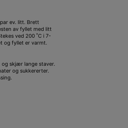
r ev. litt. Brett
ten av fyllet med litt
tekes ved 200 ˚C i 7-
t og fyllet er varmt.
, og skjær lange staver.
ater og sukkererter.
sing.