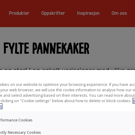
Produkter
Oppskrifter
Inspirasjon
Om oss
Fylte pannekaker
 og stor! Lag enkelt variasjoner med ulike grø
kies on our website to optimise your browsing experience. If you have ac
n your web browser, we will use the cookie information to analyse how our v
e and select advertising based on their interests. You can read more about
 clicking on "Cookie settings" below about how to delete or block cookies.
on
rformance Cookies
ictly Necessary Cookies