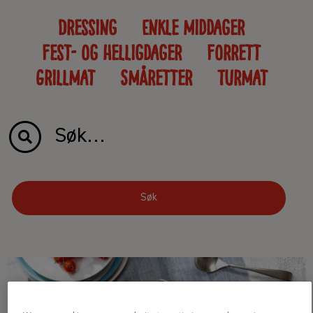
Dressing
Enkle middager
Fest- og helligdager
Forrett
Grillmat
Småretter
Turmat
Søk