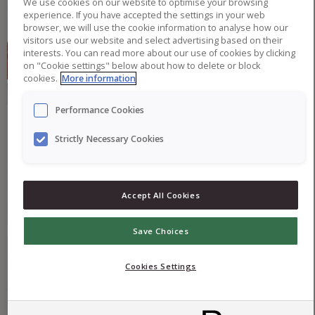
We use cookies on our website to optimise your browsing
experience. If you have accepted the settings in your web
browser, we will use the cookie information to analyse how our
visitors use our website and select advertising based on their
interests. You can read more about our use of cookies by clicking
on "Cookie settings" below about how to delete or block
cookies.
More information
Performance Cookies
Pølsefest med Østerisk potetsalat
Strictly Necessary Cookies
Accept All Cookies
Save Choices
Cookies Settings