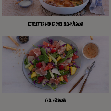
Koteletter med kremet blomkålsalat
Yndlingssalat!